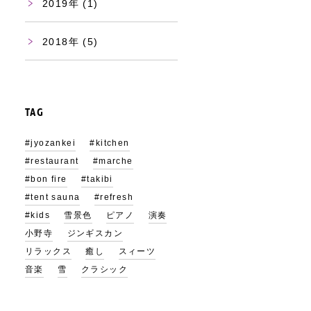
2019
(1)
2018
(5)
TAG
#jyozankei
#kitchen
#restaurant
#marche
#bon fire
#takibi
#tent sauna
#refresh
#kids
雪景色
ピアノ
演奏
小野寺
ジンギスカン
リラックス
癒し
スィーツ
音楽
雪
クラシック