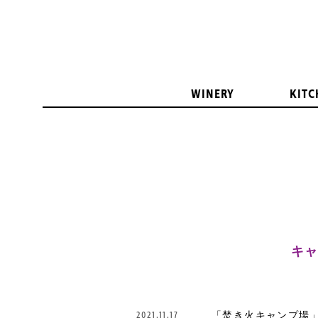
WINERY
KITC
キ
2021.11.17
「焚き火キャンプ場