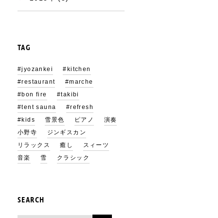
TAG
#jyozankei
#kitchen
#restaurant
#marche
#bon fire
#takibi
#tent sauna
#refresh
#kids
雪景色
ピアノ
演奏
小野寺
ジンギスカン
リラックス
癒し
スィーツ
音楽
雪
クラシック
SEARCH