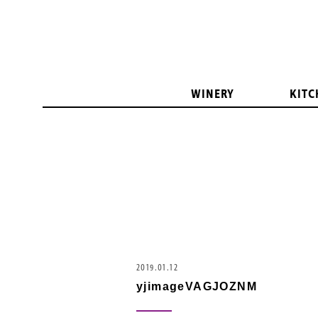
WINERY
KITC
2019.01.12
yjimageVAGJOZNM