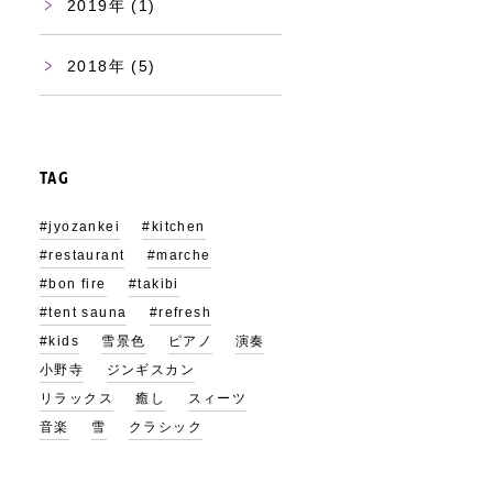
2019
(1)
2018
(5)
TAG
#jyozankei
#kitchen
#restaurant
#marche
#bon fire
#takibi
#tent sauna
#refresh
#kids
雪景色
ピアノ
演奏
小野寺
ジンギスカン
リラックス
癒し
スィーツ
音楽
雪
クラシック