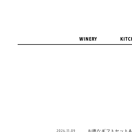
WINERY
KITC
2024.11.09
お徳なギフトセットA