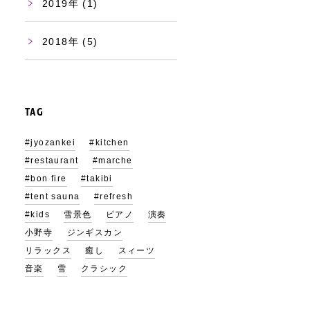
2019
(1)
2018
(5)
TAG
#jyozankei
#kitchen
#restaurant
#marche
#bon fire
#takibi
#tent sauna
#refresh
#kids
雪景色
ピアノ
演奏
小野寺
ジンギスカン
リラックス
癒し
スィーツ
音楽
雪
クラシック