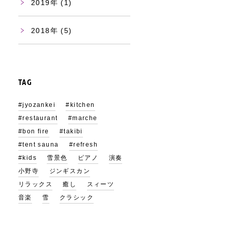
2019
(1)
2018
(5)
TAG
#jyozankei
#kitchen
#restaurant
#marche
#bon fire
#takibi
#tent sauna
#refresh
#kids
雪景色
ピアノ
演奏
小野寺
ジンギスカン
リラックス
癒し
スィーツ
音楽
雪
クラシック