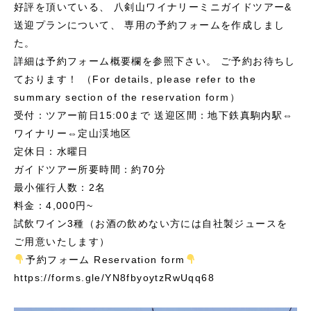
好評を頂いている、
八剣山ワイナリーミニガイドツアー&
送迎プランについて、
専用の予約フォームを作成しまし
た。
詳細は予約フォーム概要欄を参照下さい。
ご予約お待ちし
ております！
（For details, please refer to the
summary section of the reservation form）
受付：ツアー前日15:00まで
送迎区間：地下鉄真駒内駅⇔
ワイナリー⇔定山渓地区
定休日：水曜日
ガイドツアー所要時間：約70分
最小催行人数：2名
料金：4,000円~
試飲ワイン3種（お酒の飲めない方には自社製ジュースを
ご用意いたします）
️
予約フォーム Reservation form
️
https://forms.gle/YN8fbyoytzRwUqq68