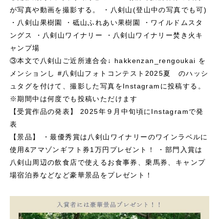
が写真や動画を撮影する。
・八剣山(登山中の写真でも可)
・八剣山果樹園
・砥山ふれあい果樹園
・ワイルドムスタ
ングス
・八剣山ワイナリー
・八剣山ワイナリー焚き火キ
ャンプ場
③本文で八剣山ご近所連合会↓
hakkenzan_rengoukai
を
メンションし
#八剣山フォトコンテスト2025夏 のハッシ
ュタグを付けて、撮影した写真をInstagramに投稿する。
※期間中は何度でも投稿いただけます
【受賞作品の発表】
2025年９月中旬頃にInstagramで発
表
【景品】
・最優秀賞は八剣山ワイナリーのワインラベルに
使用&アマゾンギフト券1万円プレゼント！
・部門入賞は
八剣山周辺の飲食店で使えるお食事券、乗馬券、キャンプ
場宿泊券などなど豪華景品をプレゼント！