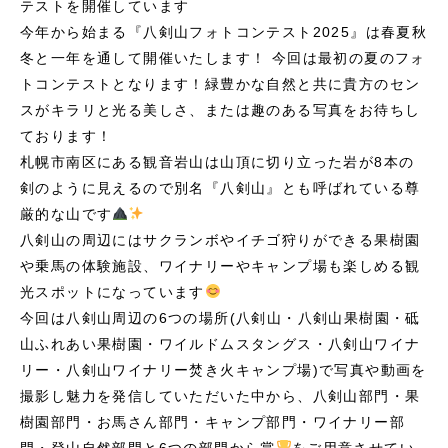
テストを開催しています
今年から始まる『八剣山フォトコンテスト2025』は春夏秋
冬と一年を通して開催いたします！
今回は最初の夏のフォ
トコンテストとなります！緑豊かな自然と共に貴方のセン
スがキラリと光る美しさ、または趣のある写真をお待ちし
ております！
札幌市南区にある観音岩山は山頂に切り立った岩が8本の
剣のように見えるので別名『八剣山』とも呼ばれている尊
厳的な山です
八剣山の周辺にはサクランボやイチゴ狩りができる果樹園
や乗馬の体験施設、ワイナリーやキャンプ場も楽しめる観
光スポットになっています
今回は八剣山周辺の6つの場所(八剣山・八剣山果樹園・砥
山ふれあい果樹園・ワイルドムスタングス・八剣山ワイナ
リー・八剣山ワイナリー焚き火キャンプ場)で写真や動画を
撮影し魅力を発信していただいた中から、八剣山部門・果
樹園部門・お馬さん部門・キャンプ部門・ワイナリー部