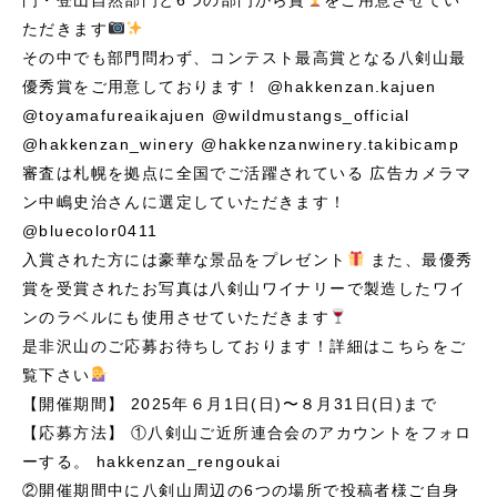
門・登山自然部門と6つの部門から賞
をご用意させてい
ただきます
その中でも部門問わず、コンテスト最高賞となる八剣山最
優秀賞をご用意しております！
@hakkenzan.kajuen
@toyamafureaikajuen
@wildmustangs_official
@hakkenzan_winery
@hakkenzanwinery.takibicamp
審査は札幌を拠点に全国でご活躍されている
広告カメラマ
ン中嶋史治さんに選定していただきます！
@bluecolor0411
入賞された方には豪華な景品をプレゼント
また、最優秀
賞を受賞されたお写真は八剣山ワイナリーで製造したワイ
ンのラベルにも使用させていただきます
是非沢山のご応募お待ちしております！詳細はこちらをご
覧下さい
【開催期間】
2025年６月1日(日)〜８月31日(日)まで
【応募方法】
①八剣山ご近所連合会のアカウントをフォロ
ーする。
hakkenzan_rengoukai
②開催期間中に八剣山周辺の6つの場所で投稿者様ご自身