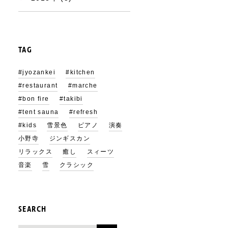
TAG
#jyozankei
#kitchen
#restaurant
#marche
#bon fire
#takibi
#tent sauna
#refresh
#kids
雪景色
ピアノ
演奏
小野寺
ジンギスカン
リラックス
癒し
スィーツ
音楽
雪
クラシック
SEARCH