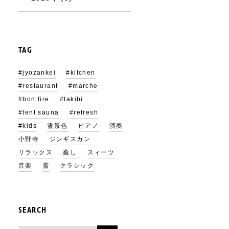
TAG
#jyozankei
#kitchen
#restaurant
#marche
#bon fire
#takibi
#tent sauna
#refresh
#kids
雪景色
ピアノ
演奏
小野寺
ジンギスカン
リラックス
癒し
スィーツ
音楽
雪
クラシック
SEARCH