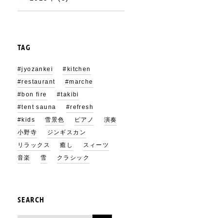
TAG
#jyozankei
#kitchen
#restaurant
#marche
#bon fire
#takibi
#tent sauna
#refresh
#kids
雪景色
ピアノ
演奏
小野寺
ジンギスカン
リラックス
癒し
スィーツ
音楽
雪
クラシック
SEARCH