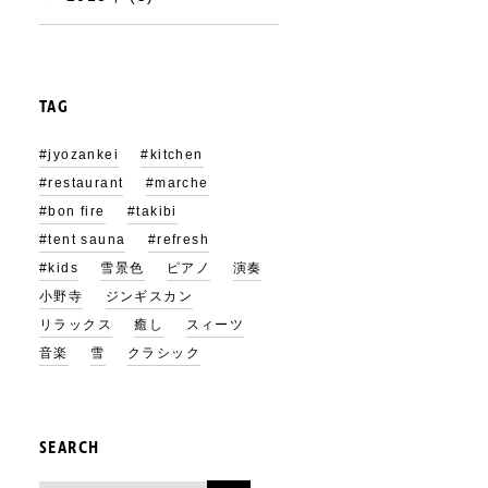
TAG
#jyozankei
#kitchen
#restaurant
#marche
#bon fire
#takibi
#tent sauna
#refresh
#kids
雪景色
ピアノ
演奏
小野寺
ジンギスカン
リラックス
癒し
スィーツ
音楽
雪
クラシック
SEARCH