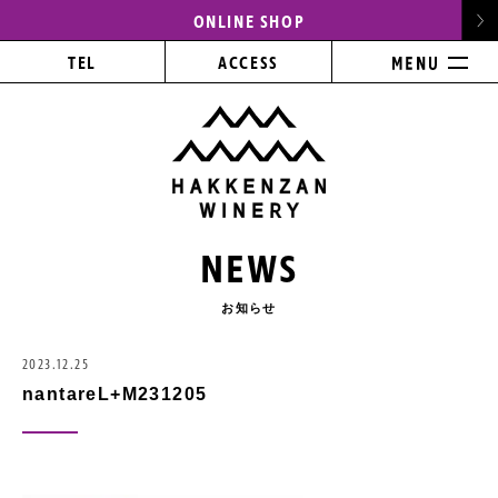
ONLINE SHOP
TEL
ACCESS
NEWS
お知らせ
2023.12.25
nantareL+M231205