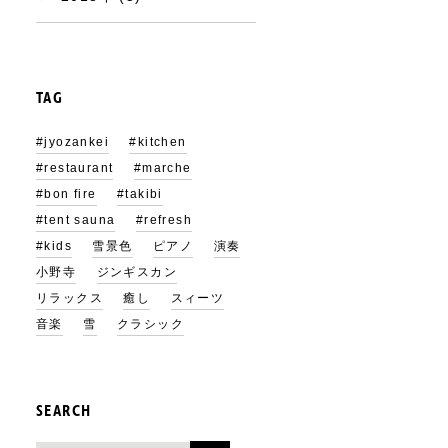
TAG
#jyozankei
#kitchen
#restaurant
#marche
#bon fire
#takibi
#tent sauna
#refresh
#kids
雪景色
ピアノ
演奏
小野寺
ジンギスカン
リラックス
癒し
スィーツ
音楽
雪
クラシック
SEARCH