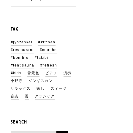
TAG
#jyozankei
#kitchen
#restaurant
#marche
#bon fire
#takibi
#tent sauna
#refresh
#kids
雪景色
ピアノ
演奏
小野寺
ジンギスカン
リラックス
癒し
スィーツ
音楽
雪
クラシック
SEARCH