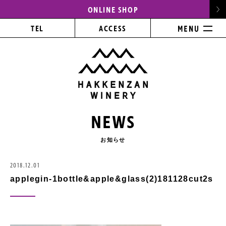
ONLINE SHOP
TEL
ACCESS
NEWS
お知らせ
2018.12.01
applegin-1bottle&apple&glass(2)181128cut2s