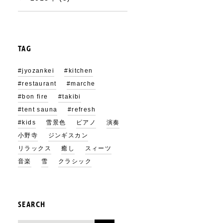
TAG
#jyozankei
#kitchen
#restaurant
#marche
#bon fire
#takibi
#tent sauna
#refresh
#kids
雪景色
ピアノ
演奏
小野寺
ジンギスカン
リラックス
癒し
スィーツ
音楽
雪
クラシック
SEARCH