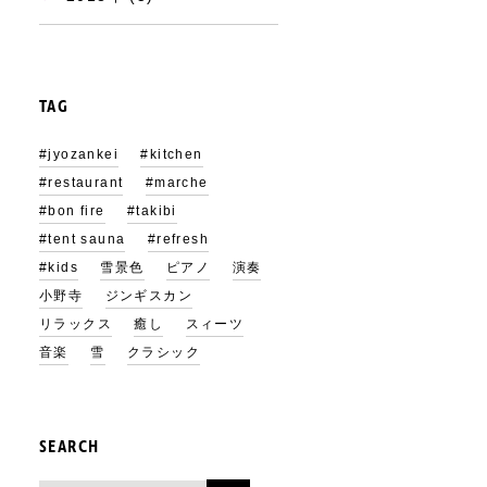
TAG
#jyozankei
#kitchen
#restaurant
#marche
#bon fire
#takibi
#tent sauna
#refresh
#kids
雪景色
ピアノ
演奏
小野寺
ジンギスカン
リラックス
癒し
スィーツ
音楽
雪
クラシック
SEARCH