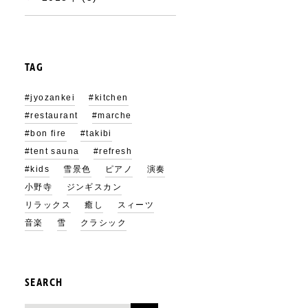
TAG
#jyozankei
#kitchen
#restaurant
#marche
#bon fire
#takibi
#tent sauna
#refresh
#kids
雪景色
ピアノ
演奏
小野寺
ジンギスカン
リラックス
癒し
スィーツ
音楽
雪
クラシック
SEARCH